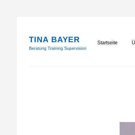
Skip
to
content
TINA BAYER
Primary
Startseite
Ü
Beratung Training Supervision
menu